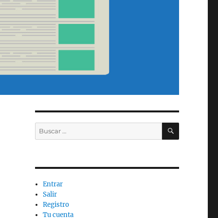
BUSCAR
Buscar
por:
Entrar
Salir
Registro
Tu cuenta